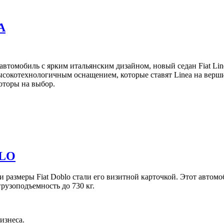
A
томобиль с ярким итальянским дизайном, новый седан Fiat Lin
сокотехнологичным оснащением, которые ставят Linea на верши
оторы на выбор.
BLO
 размеры Fiat Doblo стали его визитной карточкой. Этот автомо
грузоподъемность до 730 кг.
изнеса.