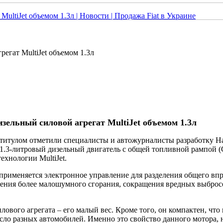
егат MultiJet объемом 1.3л
зельный силовой агрегат MultiJet объемом 1.3л
 титулом отметили специалисты и автожурналисты разработку Н
 - 1.3-литровый дизельный двигатель с общей топливной рампой 
ехнологии MultiJet.
ой применяется электронное управление для разделения общего вп
жения более малошумного сгорания, сокращения вредных выбро
ового агрегата – его малый вес. Кроме того, он компактен, что
исло разных автомобилей. Именно это свойство данного мотора, 