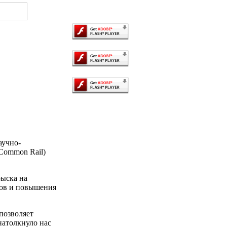
аучно-
(Common Rail)
рыска на
сов и повышения
 позволяет
натолкнуло нас