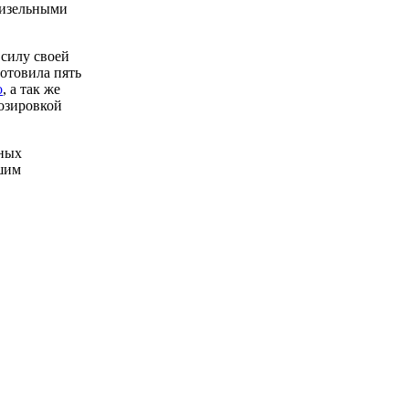
дизельными
 силу своей
отовила пять
o
, а так же
дозировкой
нных
ашим