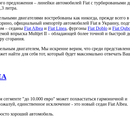
ого предложения – линейки автомобилей Fiat с турбироваными 
,3 литра.
зельными двигателями востребованы как никогда, прежде всего в
рино, официальный импортёр автомобилей Fiat в Украину, подг
ом – седаны
Fiat Albea
и
Fiat Linea
, фургоны
Fiat Doblo
и
Fiat Qub
емой впрыска Multijet II – обладающей более точной и быстрой 
ру сгорания.
зельным двигателем, Мы искренне верим, что среди представле
жет найти для себя тот, который будет максимально отвечать В
EA
 сегменте "до 10.000 евро" может похвастаться гармоничной и
жалуй, единственное исключение - это новый седан Fiat Albea.
просто хороший автомобиль.