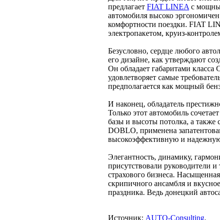
предлагает
FIAT LINEA
с мощным
автомобиля высоко эргономичен
комфортности поездки. FIAT LI
электропакетом, круиз-контроле
Безусловно, сердце любого авто
его дизайне, как утверждают соз
Он обладает габаритами класс
удовлетворяет самые требовател
предполагается как мощный бен
И наконец, обладатель престиж
Только этот автомобиль сочетает
базы и высоты потолка, а также 
DOBLO, применена запатентован
высокоэффективную и надежную 
Элегантность, динамику, гармон
присутствовали руководители и
страхового бизнеса. Насыщенна
скрипичного ансамбля и вкусное
праздника. Ведь донецкий автос
Источник:
AUTO-Consulting
.