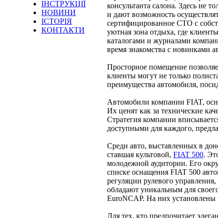
ІНСТРУКЦІЇ
консультанта салона. Здесь не т
НОВИНИ
и дают возможность осуществлят
ІСТОРІЯ
сертифицированное СТО с собст
КОНТАКТИ
уютная зона отдыха, где клиент
каталогами и журналами компани
время знакомства с новинками ав
Просторное помещение позволяе
клиенты могут не только полист
преимущества автомобиля, посид
Автомобили компании FIAT, осно
Их ценят как за технические кач
Стратегия компании вписываетс
доступными для каждого, предла
Среди авто, выставленных в дон
ставшая культовой,
FIAT 500
. Э
молодежной аудитории. Его окр
списке оснащения FIAT 500 авто
регуляции рулевого управления
обладают уникальным для своего 
EuroNCAP. На них установлены э
Для тех, кто предпочитает элег