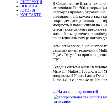
ІНСТРУКЦІЇ
В Соединенные Штаты технология
НОВИНИ
автомобиля Fiat 500, который б
ІСТОРІЯ
Благодаря прямому управлению 
КОНТАКТИ
цилиндра и для каждого такта ра
сокращает расход топлива и выб
мощность и повышенный на 15% 
смеси также снижает вредные выб
может быть применена к любому
по потенциальному развитию дан
Немногим ранее, в июне этого го
с применением технологии Multi
Года». Титул был присвоен реше
стран.
Сегодня система MultiAir устанав
MiTo 1.4 MultiAir 105 л.с. и 1.4 M
мощностью170 л.с, Lancia Delta 1.4
Turbo 140 л.с., а также на Fiat Pun
← Назад к списку новостей